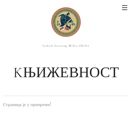
c
Milos Obili
Serbisk Forening
KЊИЖЕВНОСТ
Страница је у припреми!