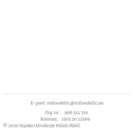
E-post: milosobilic@milosobilic.no
Org. nr: 996 314 510
Kontonr. 1503 20 22569
© 2020 Srpsko Udruženje Miloš Obilić