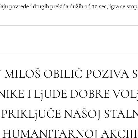
čaju povrede i drugih prekida dužih od 30 sec, igra se stop
 MILOŠ OBILIĆ POZIVA 
IKE I LjUDE DOBRE VOL
 PRIKLjUČE NAŠOJ STAL
HUMANITARNOJ AKCIJI