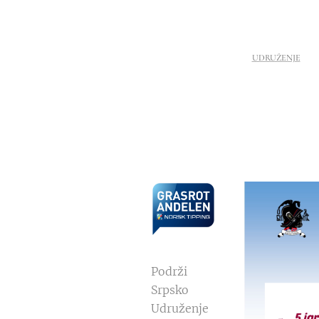
UDRUŽENJE
Podrži
Srpsko
Udruženje