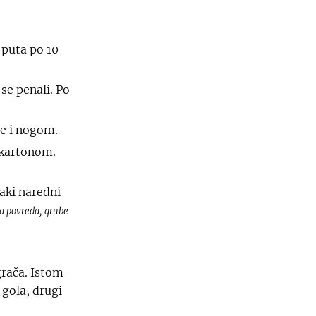
 puta po 10
 se penali. Po
ne i nogom.
m kartonom.
aki naredni
ja povreda, grube
grača. Istom
 gola, drugi