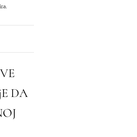
ira.
SVE
jE DA
NOJ