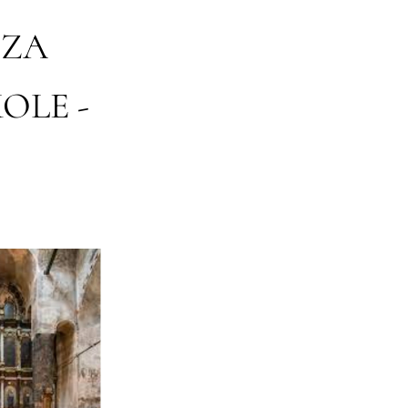
 ZA
OLE -