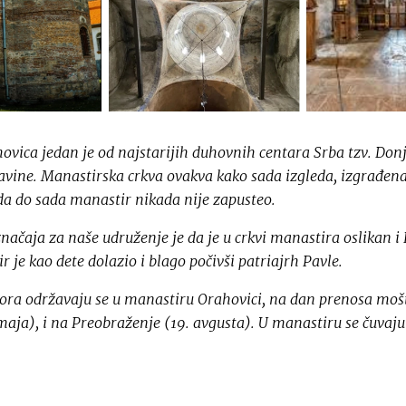
vica jedan je od najstarijih duhovnih centara Srba tzv. Donj
vine. Manastirska crkva ovakva kako sada izgleda, izgrađena
da do sada manastir nikada nije zapusteo.
ačaja za naše udruženje je da je u crkvi manastira oslikan i 
r je kao dete dolazio i blago počivši patriajrh Pavle.
ora održavaju se u manastiru Orahovici, na dan prenosa mošti
maja), i na Preobraženje (19. avgusta). U manastiru se čuvaju