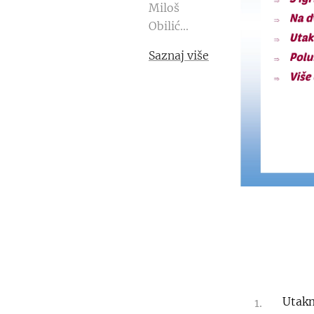
Miloš
Obilić...
Saznaj više
Utakm