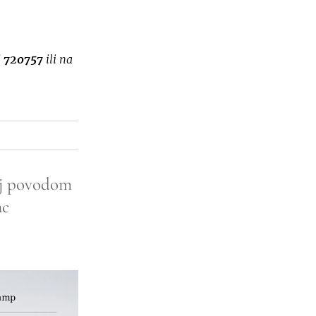
j
720757
ili na
oj povodom
ac