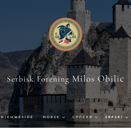
c
Milos Obili
Serbisk Forening
HJEMMESIDE
NORSK
СРПСКИ
SRPSKI