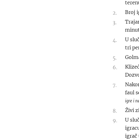
teren
Broj 
Traja
minut
U sluč
tri pe
Golma
Klize
Dozvo
Nakon
faul 
igre i 
Živi 
U slu
igrac
igrač