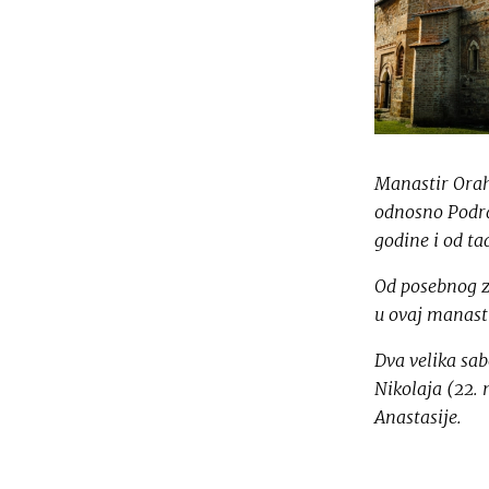
Manastir Oraho
odnosno Podra
godine i od ta
Od posebnog zn
u ovaj manasti
Dva velika sab
Nikolaja (22. 
Anastasije.