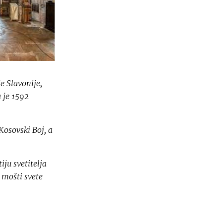
e Slavonije,
 je 1592
Kosovski Boj, a
ju svetitelja
 mošti svete