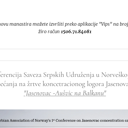
ovu manastira možete izvršiti preko aplikacije "Vips" na bro
žiro račun
1506.71.84081
erencija Saveza Srpskih Udruženja u Norvešk
sećanja na žrtve koncetracionog logora Jasenov
"Jasenovac -Aušvic na Balkanu"