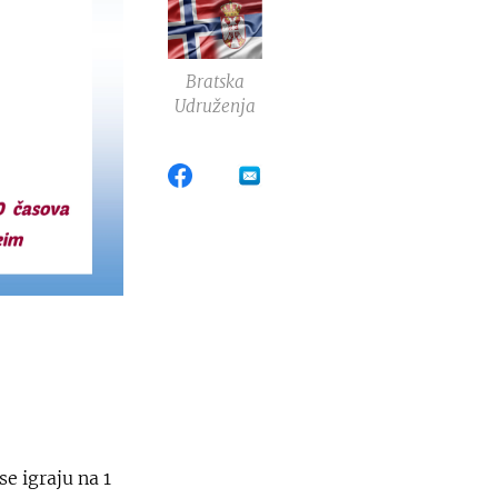
Bratska
Udruženja
se igraju na 1