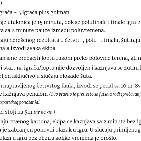
u.
igrača - 5 igrača plus golman.
nje utakmica je 15 minuta, dok se polufinale i finale igra 2
a sa 2 minute pauze između poluvremena.
aju nerešenog rezultata u četvrt-, polu- i finalu, šutiraju
nala izvodi svaka ekipa.
n sme prebaciti loptu rukom preko polovine terena, ali 
ći start na igrača/loptu nije dozvoljen i kažnjava se žuti
ljen isključivo u slučaju blokade šuta.
 napravljenog četrvrtog faula, izvodi se penal sa 10 m. Sv
se kažnjava penalom
(Ovo pravilo je preuzeto sa futsala radi sprečavan
nesportskog ponašanja.)
zid stoji na 5m
(ne na 3m.)
čaju crvenog kartona, ekipa se kaznjava sa 2 minuta bez i
u je zabranjen ponovni ulazak u igru. U slučaju primljenog
 ulazi u igru bez obzira koliko vremena je prošlo.