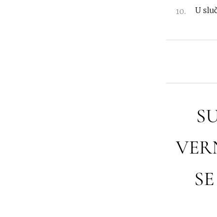
U slu
SU
VERN
SE