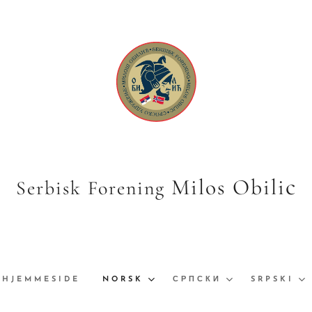
c
Milos Obili
Serbisk Forening
HJEMMESIDE
NORSK
СРПСКИ
SRPSKI